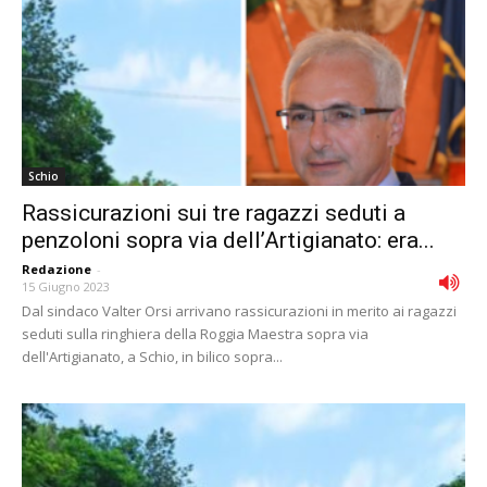
Schio
Rassicurazioni sui tre ragazzi seduti a
penzoloni sopra via dell’Artigianato: era...
Redazione
-
15 Giugno 2023
Dal sindaco Valter Orsi arrivano rassicurazioni in merito ai ragazzi
seduti sulla ringhiera della Roggia Maestra sopra via
dell'Artigianato, a Schio, in bilico sopra...