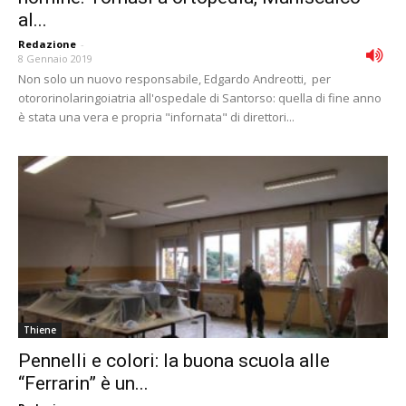
al...
Redazione
-
8 Gennaio 2019
Non solo un nuovo responsabile, Edgardo Andreotti, per
otororinolaringoiatria all'ospedale di Santorso: quella di fine anno
è stata una vera e propria "infornata" di direttori...
Thiene
Pennelli e colori: la buona scuola alle
“Ferrarin” è un...