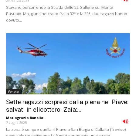
29 Marzo 2026
Stavano percorrendo la Strada delle 52 Gallerie sul Monte
Pasubio. Ma, giunti nel tratto fra la 32° e la 33°, due ragazzi hanno
dovuto...
Veneto
Sette ragazzi sorpresi dalla piena nel Piave:
salvati in elicottero. Zaia:...
Mariagrazia Bonollo
-
7 Luglio 2025
La zona è sempre quella: il Piave a San Biagio di Callalta (Treviso),
dove solo tre settimane fa è morto annegato un giovane,