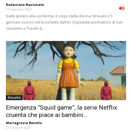
Redazione Nazionale
-
11 Gennaio 2022
Dalle ipotesi alla conferma. Il corpo della donna ritrovato il 5
gennaio scorso nel boschetto dell’ex Ospedale psichiatrico di San
Giovanni a Trieste è...
Attualità
Emergenza “Squid game”, la serie Netflix
cruenta che piace ai bambini...
Mariagrazia Bonollo
-
21 Ottobre 2021