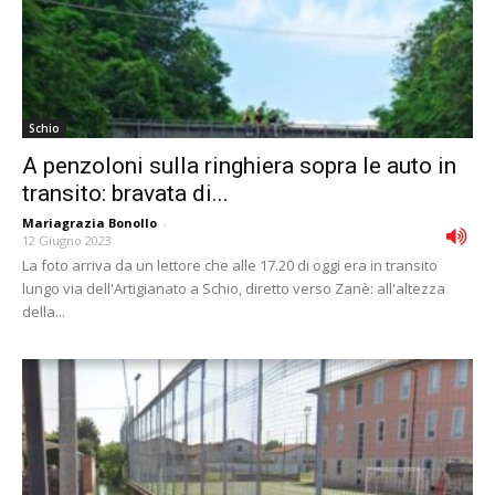
Schio
A penzoloni sulla ringhiera sopra le auto in
transito: bravata di...
Mariagrazia Bonollo
-
12 Giugno 2023
La foto arriva da un lettore che alle 17.20 di oggi era in transito
lungo via dell'Artigianato a Schio, diretto verso Zanè: all'altezza
della...