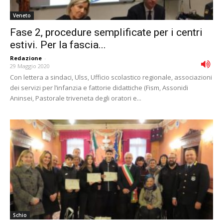
Veneto
Fase 2, procedure semplificate per i centri
estivi. Per la fascia...
Redazione
-
29 Maggio 2020
Con lettera a sindaci, Ulss, Ufficio scolastico regionale, associazioni
dei servizi per l’infanzia e fattorie didattiche (Fism, Assonidi
Aninsei, Pastorale triveneta degli oratori e...
Schio