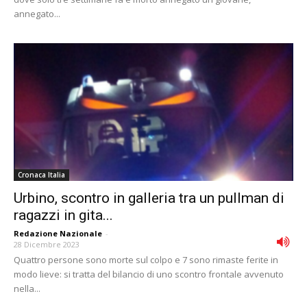
annegato...
Cronaca Italia
Urbino, scontro in galleria tra un pullman di
ragazzi in gita...
Redazione Nazionale
-
28 Dicembre 2023
Quattro persone sono morte sul colpo e 7 sono rimaste ferite in
modo lieve: si tratta del bilancio di uno scontro frontale avvenuto
nella...