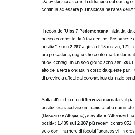
Da evidenziare come la diffusione del contagio, 
continua ad essere più insidiosa nell’area dell’Al
Il report dell’
Ulss 7 Pedemontana
inizia dal dat
bacino composto da Altovicentino, Bassanese e Al
positivi”: sono
2.287
a giovedì 18 marzo, 121 in 
ore precedenti, segno che conferma l’andamento “
nuovi contagi. In un solo giorno sono stati
201 i
alto della terza ondata in corso da queste parti. 
di provincia affetti dal coronavirus da inizio pa
Salta all’occhio una
differenza marcata
sul pian
positivi era suddiviso in maniera tutto sommato 
(Bassano e Altopiano), stavolta è l’Altovicenti
positivi:
1.435 sui 2.287
più recenti contro 852,
solo con il numero di focolai “aggressivi” in cres