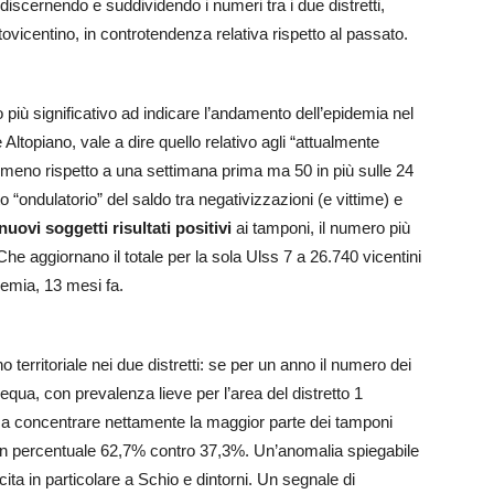
discernendo e suddividendo i numeri tra i due distretti,
tovicentino, in controtendenza relativa rispetto al passato.
o più significativo ad indicare l’andamento dell’epidemia nel
topiano, vale a dire quello relativo agli “attualmente
meno rispetto a una settimana prima ma 50 in più sulle 24
ondulatorio” del saldo tra negativizzazioni (e vittime) e
 nuovi soggetti risultati positivi
ai tamponi, il numero più
Che aggiornano il totale per la sola Ulss 7 a 26.740 vicentini
ndemia, 13 mesi fa.
o territoriale nei due distretti: se per un anno il numero dei
equa, con prevalenza lieve per l’area del distretto 1
no a concentrare nettamente la maggior parte dei tamponi
 in percentuale 62,7% contro 37,3%. Un’anomalia spiegabile
cita in particolare a Schio e dintorni. Un segnale di