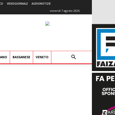
CO
VIDEOGIORNALE
AUDIONOTIZIE
venerdì 7 agosto 2026
IANO
BASSANESE
VENETO