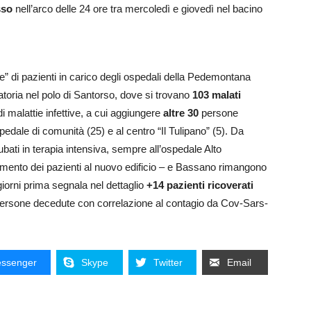
sso
nell’arco delle 24 ore tra mercoledì e giovedì nel bacino
te” di pazienti in carico degli ospedali della Pedemontana
atoria nel polo di Santorso, dove si trovano
103 malati
di malattie infettive, a cui aggiungere
altre 30
persone
pedale di comunità (25) e al centro “Il Tulipano” (5). Da
tubati in terapia intensiva, sempre all’ospedale Alto
rimento dei pazienti al nuovo edificio – e Bassano rimangono
 giorni prima segnala nel dettaglio
+14 pazienti ricoverati
 persone decedute con correlazione al contagio da Cov-Sars-
ssenger
Skype
Twitter
Email