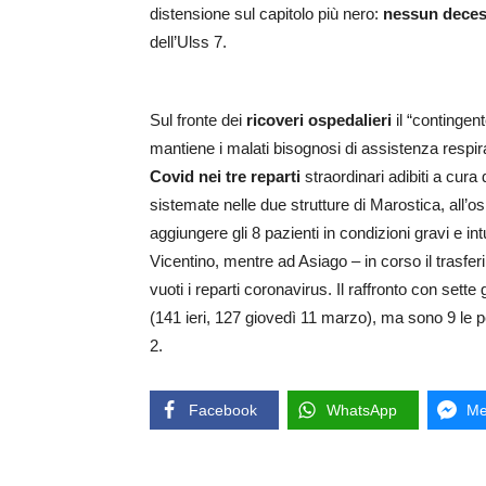
distensione sul capitolo più nero:
nessun dece
dell’Ulss 7.
Sul fronte dei
ricoveri
ospedalieri
il “contingen
mantiene i malati bisognosi di assistenza respir
Covid nei tre reparti
straordinari adibiti a cura 
sistemate nelle due strutture di Marostica, all’os
aggiungere gli 8 pazienti in condizioni gravi e in
Vicentino, mentre ad Asiago – in corso il trasfe
vuoti i reparti coronavirus. Il raffronto con sette
(141 ieri, 127 giovedì 11 marzo), ma sono 9 le
2.
Facebook
WhatsApp
Me