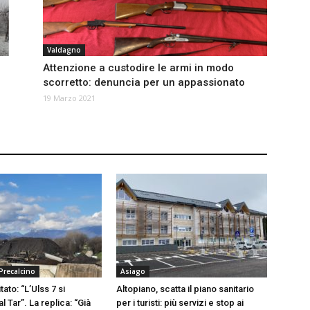
Valdagno
Attenzione a custodire le armi in modo
scorretto: denuncia per un appassionato
19 Marzo 2021
Precalcino
Asiago
itato: “L’Ulss 7 si
Altopiano, scatta il piano sanitario
l Tar”. La replica: “Già
per i turisti: più servizi e stop ai