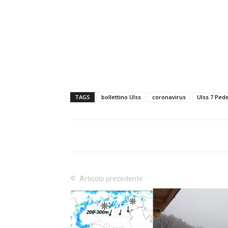
TAGS
bollettino Ulss
coronavirus
Ulss 7 Pe
Articolo precedente