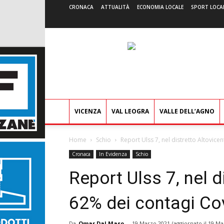
CRONACA
ATTUALITÀ
ECONOMIA LOCALE
SPORT LOCA
VICENZA
VAL LEOGRA
VALLE DELL’AGNO
Home
Schio
Report Ulss 7, nel distretto Altovicent
Cronaca
In Evidenza
Schio
Report Ulss 7, nel d
62% dei contagi Co
Da
Omar Dal Maso
-
19 Marzo 2021
(aggiornato il
19 Ma