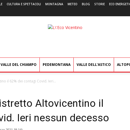
LE
CULTURA E SPETTACOLI
MONTAGNA
METEO
BLOG
STORIE
ECO ENERGETI
L'Eco
Vicentino
VALLE DEL CHIAMPO
PEDEMONTANA
VALLE DELL’ASTICO
ALTOP
ino il 62% dei contagi Covid. Ieri...
istretto Altovicentino il
vid. Ieri nessun decesso
rzo 2021 18:14
)