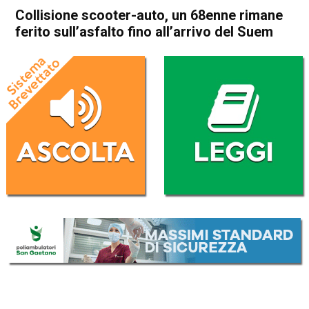
Collisione scooter-auto, un 68enne rimane
ferito sull’asfalto fino all’arrivo del Suem
Home
Schio
San Vito di Leguzzano
Cronaca
In Evidenza
Schio
San Vito di Leguzzano
Collisione scooter-auto, un
68enne rimane ferito
sull’asfalto fino all’arrivo del
Suem
Da
Omar Dal Maso
8 Settembre 2020
(aggiornato il
8 Settembre 2020 19:47
)