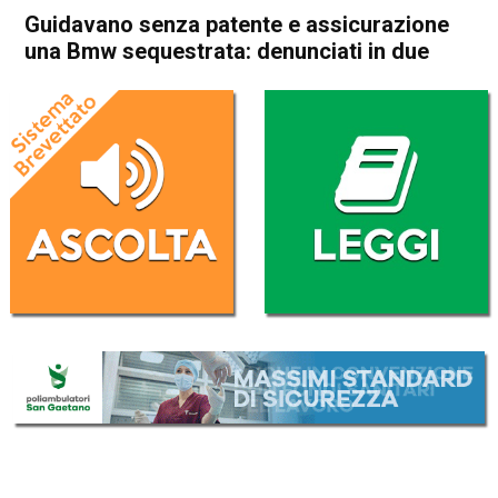
Guidavano senza patente e assicurazione
una Bmw sequestrata: denunciati in due
Home
Schio
Santorso
Cronaca
In Evidenza
Schio
Santorso
Guidavano senza patente e
assicurazione una Bmw
sequestrata: denunciati in
due
Da
Redazione
1 Agosto 2018
(aggiornato il
2 Agosto 2018 11:14
)