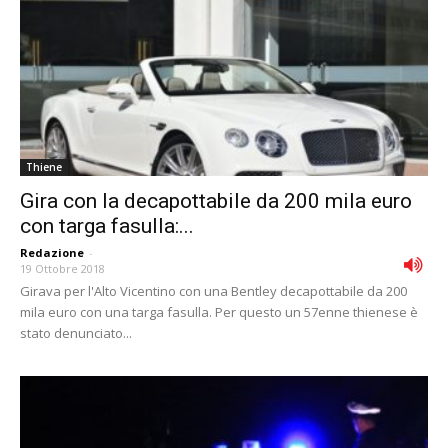
Thiene
Gira con la decapottabile da 200 mila euro
con targa fasulla:...
Redazione
-
19 Ottobre 2018
Girava per l'Alto Vicentino con una Bentley decapottabile da 200
mila euro con una targa fasulla. Per questo un 57enne thienese è
stato denunciato...