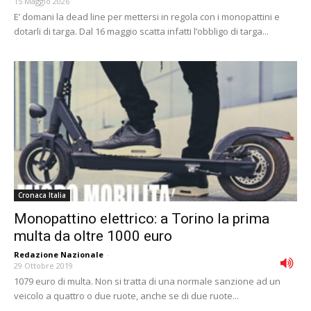
15 Maggio 2026
E’ domani la dead line per mettersi in regola con i monopattini e
dotarli di targa. Dal 16 maggio scatta infatti l’obbligo di targa...
Cronaca Italia
Monopattino elettrico: a Torino la prima
multa da oltre 1000 euro
Redazione Nazionale
-
29 Ottobre 2019
1079 euro di multa. Non si tratta di una normale sanzione ad un
veicolo a quattro o due ruote, anche se di due ruote...