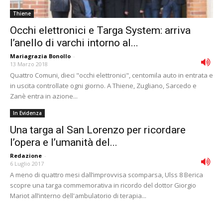
Thiene
Occhi elettronici e Targa System: arriva
l’anello di varchi intorno al...
Mariagrazia Bonollo
-
13 Marzo 2018
Quattro Comuni, dieci "occhi elettronici", centomila auto in entrata e
in uscita controllate ogni giorno. A Thiene, Zugliano, Sarcedo e
Zanè entra in azione...
In Evidenza
Una targa al San Lorenzo per ricordare
l’opera e l’umanità del...
Redazione
-
6 Luglio 2017
A meno di quattro mesi dall’improvvisa scomparsa, Ulss 8 Berica
scopre una targa commemorativa in ricordo del dottor Giorgio
Mariot all’interno dell'ambulatorio di terapia...