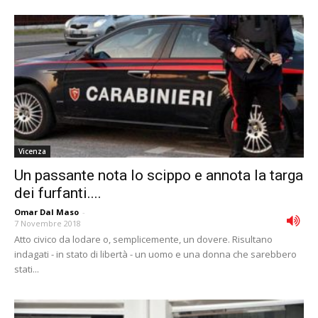
Vicenza
Un passante nota lo scippo e annota la targa
dei furfanti....
Omar Dal Maso
-
7 Novembre 2018
Atto civico da lodare o, semplicemente, un dovere. Risultano
indagati - in stato di libertà - un uomo e una donna che sarebbero
stati...