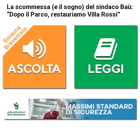
La scommessa (e il sogno) del sindaco Baù:
“Dopo il Parco, restauriamo Villa Rossi”
Home
Schio
Santorso
Attualità
In Evidenza
Schio
Santorso
La scommessa (e il sogno)
del sindaco Baù: “Dopo il
Parco, restauriamo Villa
Rossi”
Da
Gabriele Silvestri
4 Giugno 2025
(aggiornato il
2 Agosto 2025 11:27
)