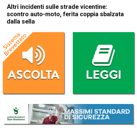
Altri incidenti sulle strade vicentine:
scontro auto-moto, ferita coppia sbalzata
dalla sella
Home
Schio
Santorso
Cronaca
In Evidenza
Schio
Santorso
Altri incidenti sulle strade
vicentine: scontro auto-moto,
ferita coppia sbalzata dalla
sella
Da
Omar Dal Maso
2 Giugno 2020
(aggiornato il
2 Giugno 2020 17:22
)