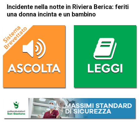
Incidente nella notte in Riviera Berica: feriti
una donna incinta e un bambino
Home
Vicenza
Cronaca
In Evidenza
Vicenza
Incidente nella notte in
Riviera Berica: feriti una
donna incinta e un bambino
Da
Omar Dal Maso
10 Giugno 2025
(aggiornato il
10 Giugno 2025 16:19
)
ASCOLTA L'AUDIO