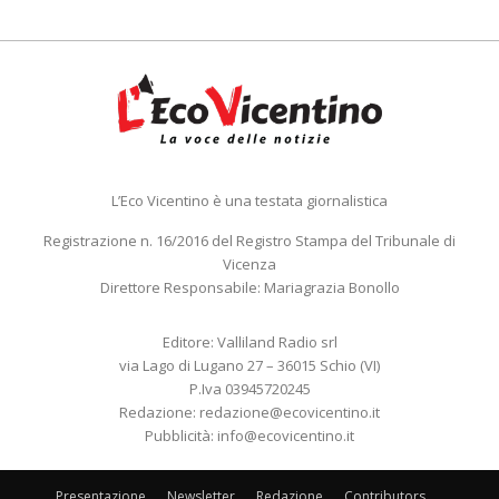
L’Eco Vicentino è una testata giornalistica
Registrazione n. 16/2016 del Registro Stampa del Tribunale di
Vicenza
Direttore Responsabile: Mariagrazia Bonollo
Editore: Valliland Radio srl
via Lago di Lugano 27 – 36015 Schio (VI)
P.Iva 03945720245
Redazione:
redazione@ecovicentino.it
Pubblicità:
info@ecovicentino.it
Presentazione
Newsletter
Redazione
Contributors