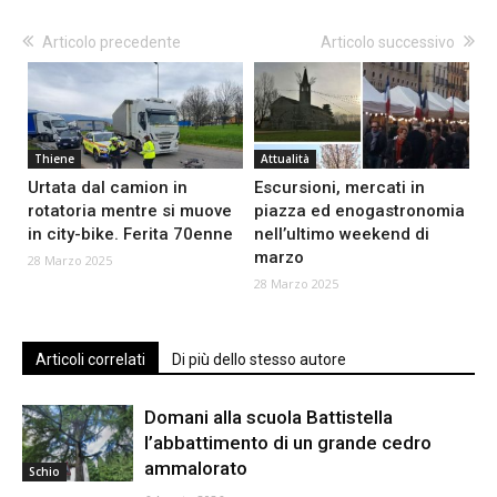
Articolo precedente
Articolo successivo
Thiene
Attualità
Urtata dal camion in
Escursioni, mercati in
rotatoria mentre si muove
piazza ed enogastronomia
in city-bike. Ferita 70enne
nell’ultimo weekend di
marzo
28 Marzo 2025
28 Marzo 2025
Articoli correlati
Di più dello stesso autore
Domani alla scuola Battistella
l’abbattimento di un grande cedro
ammalorato
Schio