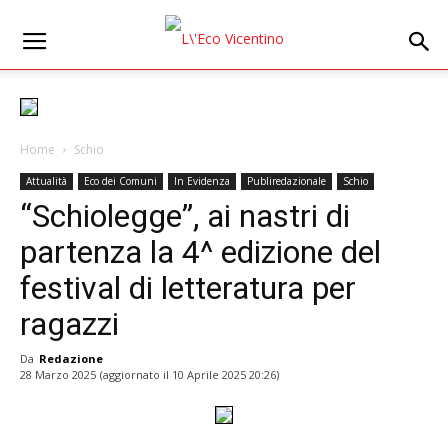
Home
Schio
Attualità
Eco dei Comuni
In Evidenza
Publiredazionale
Schio
“Schiolegge”, ai nastri di
partenza la 4^ edizione del
festival di letteratura per
ragazzi
Da
Redazione
28 Marzo 2025
(aggiornato il
10 Aprile 2025 20:26
)