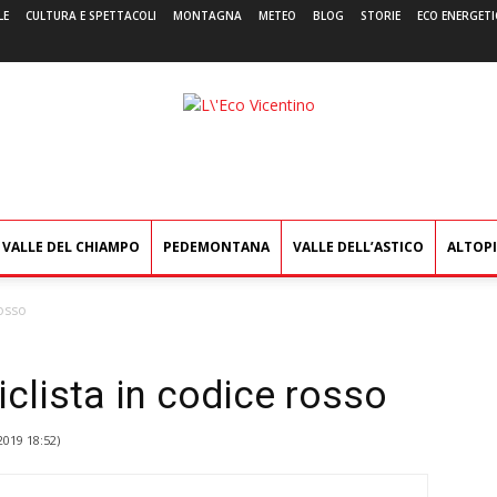
LE
CULTURA E SPETTACOLI
MONTAGNA
METEO
BLOG
STORIE
ECO ENERGETI
L'Eco
Vicentino
VALLE DEL CHIAMPO
PEDEMONTANA
VALLE DELL’ASTICO
ALTOP
rosso
iclista in codice rosso
2019 18:52
)