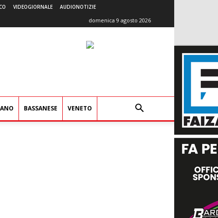
CO
VIDEOGIORNALE
AUDIONOTIZIE
domenica 9 agosto 2026
IANO
BASSANESE
VENETO