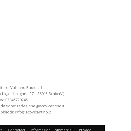
itore: Valliland Radio srl
a Lago di Lugano 27 – 36015 Schio (VI)
Iva 03945720245
edazione:
redazione@ecovicentino.it
bblicità:
info@ecovicentino.it
rs
Contattaci
Informazioni Commerciali
Privacy