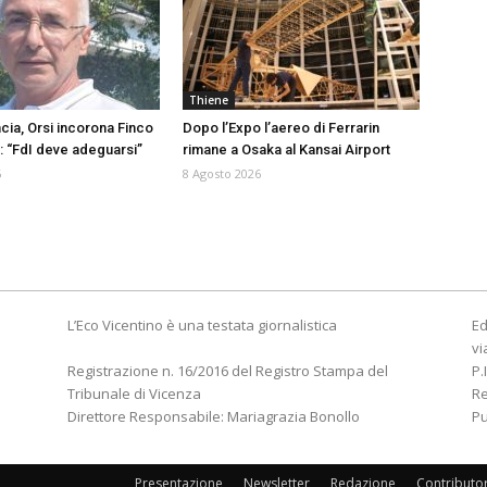
Thiene
cia, Orsi incorona Finco
Dopo l’Expo l’aereo di Ferrarin
 “FdI deve adeguarsi”
rimane a Osaka al Kansai Airport
6
8 Agosto 2026
L’Eco Vicentino è una testata giornalistica
Ed
vi
Registrazione n. 16/2016 del Registro Stampa del
P.
Tribunale di Vicenza
R
Direttore Responsabile: Mariagrazia Bonollo
Pu
Presentazione
Newsletter
Redazione
Contributo