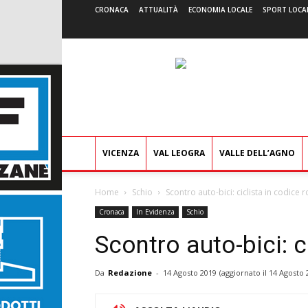
CRONACA
ATTUALITÀ
ECONOMIA LOCALE
SPORT LOCA
VICENZA
VAL LEOGRA
VALLE DELL’AGNO
Home
Schio
Scontro auto-bici: ciclista in codice 
Cronaca
In Evidenza
Schio
Scontro auto-bici: c
Da
Redazione
-
14 Agosto 2019
(aggiornato il
14 Agosto 