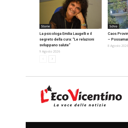
Storie
Schio
La psicologa Emilia Laugelli e il
Caos Provin
segreto della cura: “Le relazioni
– Possamai:
sviluppano salute”
8 Agosto 202
9 Agosto 2026