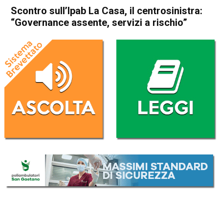
Scontro sull’Ipab La Casa, il centrosinistra:
“Governance assente, servizi a rischio”
Home
Schio
Attualità
In Evidenza
Schio
Scontro sull’Ipab La Casa, il
centrosinistra: “Governance
assente, servizi a rischio”
Da
Redazione
26 Giugno 2026
(aggiornato il
26 Giugno 2026 19:41
)
ASCOLTA L'AUDIO