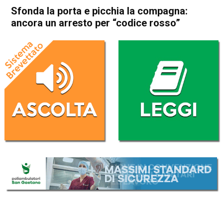
Sfonda la porta e picchia la compagna:
ancora un arresto per “codice rosso”
Home
Schio
Cronaca
In Evidenza
Schio
Sfonda la porta e picchia la
compagna: ancora un arresto
per “codice rosso”
Da
Redazione
5 Novembre 2024
(aggiornato il
5 Novembre 2024 19:23
)
ASCOLTA L'AUDIO