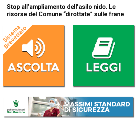
Stop all’ampliamento dell’asilo nido. Le
risorse del Comune “dirottate” sulle frane
Home
Bassano del Grappa
Marostica
Attualità
In Evidenza
Bassano del Grappa
Marostica
Stop all’ampliamento
dell’asilo nido. Le risorse del
Comune “dirottate” sulle
frane
Da
Omar Dal Maso
5 Novembre 2024
(aggiornato il
5 Novembre 2024 19:31
)