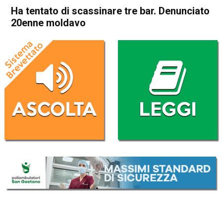
Ha tentato di scassinare tre bar. Denunciato
20enne moldavo
Home
Schio
Cronaca
In Evidenza
Schio
Ha tentato di scassinare tre
bar. Denunciato 20enne
moldavo
Da
Federico Pozzer
14 Ottobre 2017
(aggiornato il
14 Ottobre 2017 18:43
)
ASCOLTA L'AUDIO