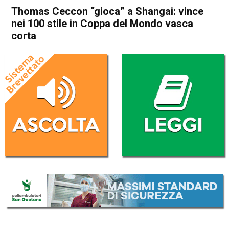
Thomas Ceccon “gioca” a Shangai: vince
nei 100 stile in Coppa del Mondo vasca
corta
Home
Schio
In Evidenza
Schio
Sport locale
Thomas Ceccon “gioca” a
Shangai: vince nei 100 stile in
Coppa del Mondo vasca
corta
Da
Omar Dal Maso
19 Ottobre 2024
(aggiornato il
19 Ottobre 2024 22:45
)