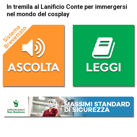
In tremila al Lanificio Conte per immergersi
nel mondo del cosplay
Home
Schio
Attualità
In Evidenza
Schio
In tremila al Lanificio Conte
per immergersi nel mondo
del cosplay
Da
Redazione
26 Febbraio 2018
(aggiornato il
26 Febbraio 2018 19:01
)
ASCOLTA L'AUDIO