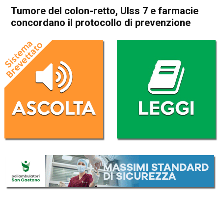
Tumore del colon-retto, Ulss 7 e farmacie
concordano il protocollo di prevenzione
Home
Schio
Attualità
Bassano del Grappa
In Evidenza
Schio
Thiene
Tumore del colon-retto, Ulss
7 e farmacie concordano il
protocollo di prevenzione
Da
Omar Dal Maso
24 Gennaio 2023
(aggiornato il
24 Gennaio 2023 17:46
)
ASCOLTA L'AUDIO