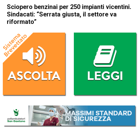
Sciopero benzinai per 250 impianti vicentini.
Sindacati: “Serrata giusta, il settore va
riformato”
Home
Vicenza
Attualità
In Evidenza
Vicenza
Sciopero benzinai per 250
impianti vicentini. Sindacati:
“Serrata giusta, il settore va
riformato”
Da
Omar Dal Maso
24 Gennaio 2023
(aggiornato il
25 Gennaio 2023 16:58
)