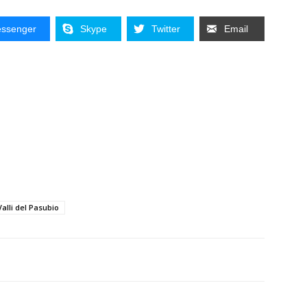
ssenger
Skype
Twitter
Email
Valli del Pasubio