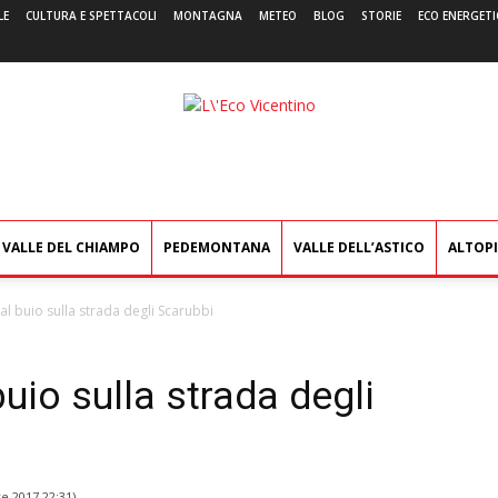
LE
CULTURA E SPETTACOLI
MONTAGNA
METEO
BLOG
STORIE
ECO ENERGETI
L'Eco
Vicentino
VALLE DEL CHIAMPO
PEDEMONTANA
VALLE DELL’ASTICO
ALTOP
al buio sulla strada degli Scarubbi
uio sulla strada degli
e 2017 22:31
)