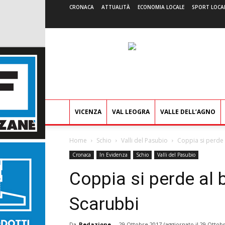
CRONACA
ATTUALITÀ
ECONOMIA LOCALE
SPORT LOCA
VICENZA
VAL LEOGRA
VALLE DELL’AGNO
Home
Schio
Valli del Pasubio
Coppia si perde 
Cronaca
In Evidenza
Schio
Valli del Pasubio
Coppia si perde al b
Scarubbi
Da
Redazione
-
29 Ottobre 2017
(aggiornato il
29 Ottobr