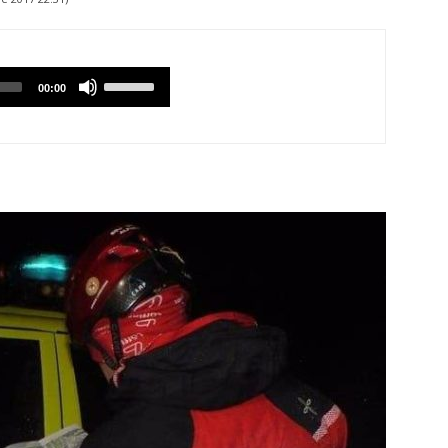
Utilizzare
00:00
i
tasti
Freccia
Su/Giù
per
aumentare
o
diminuire
il
volume.