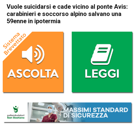
Vuole suicidarsi e cade vicino al ponte Avis:
carabinieri e soccorso alpino salvano una
59enne in ipotermia
Home
Schio
Valli del Pasubio
Cronaca
In Evidenza
Schio
Valli del Pasubio
Vuole suicidarsi e cade vicino
al ponte Avis: carabinieri e
soccorso alpino salvano una
59enne in ipotermia
Da
Redazione
5 Aprile 2022
(aggiornato il
5 Aprile 2022 18:40
)