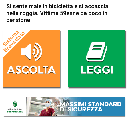
Si sente male in bicicletta e si accascia
nella roggia. Vittima 59enne da poco in
pensione
Home
Schio
Valli del Pasubio
Cronaca
In Evidenza
Schio
Valli del Pasubio
Si sente male in bicicletta e si
accascia nella roggia. Vittima
59enne da poco in pensione
Da
Omar Dal Maso
20 Febbraio 2021
(aggiornato il
20 Febbraio 2021 13:10
)
ASCOLTA L'AUDIO