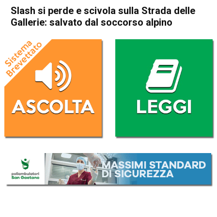
Slash si perde e scivola sulla Strada delle
Gallerie: salvato dal soccorso alpino
Home
Schio
Valli del Pasubio
Cronaca
In Evidenza
Schio
Valli del Pasubio
Slash si perde e scivola sulla
Strada delle Gallerie: salvato
dal soccorso alpino
Da
Redazione
5 Gennaio 2019
(aggiornato il
5 Gennaio 2019 19:13
)
ASCOLTA L'AUDIO