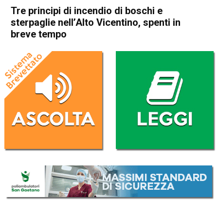
Tre principi di incendio di boschi e
sterpaglie nell’Alto Vicentino, spenti in
breve tempo
Home
Schio
Valli del Pasubio
Cronaca
In Evidenza
Thiene
Sarcedo
Schio
Valli del Pasubio
Tre principi di incendio di
boschi e sterpaglie nell’Alto
Vicentino, spenti in breve
tempo
Da
Mariagrazia Bonollo
6 Febbraio 2020
(aggiornato il
6 Febbraio 2020 12:22
)