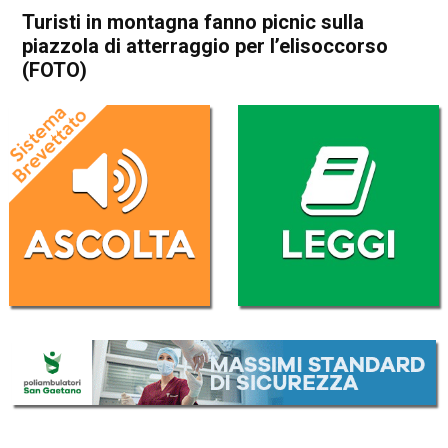
Turisti in montagna fanno picnic sulla
piazzola di atterraggio per l’elisoccorso
(FOTO)
Home
Schio
Valli del Pasubio
Cronaca
In Evidenza
Schio
Valli del Pasubio
Turisti in montagna fanno
picnic sulla piazzola di
atterraggio per l’elisoccorso
(FOTO)
Da
Omar Dal Maso
2 Giugno 2022
(aggiornato il
2 Giugno 2022 17:18
)