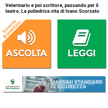
Veterinario e poi scrittore, passando per il
teatro. La poliedrica vita di Ivano Scorzato
Home
Schio
In Evidenza
Schio
Storie
Veterinario e poi scrittore,
passando per il teatro. La
poliedrica vita di Ivano
Scorzato
Da
Redazione
22 Agosto 2024
(aggiornato il
22 Agosto 2024 12:17
)