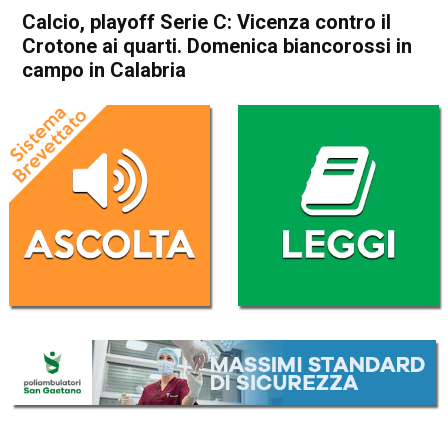
Calcio, playoff Serie C: Vicenza contro il
Crotone ai quarti. Domenica biancorossi in
campo in Calabria
Home
Sport locale
In Evidenza
Sport locale
Vicenza
Calcio, playoff Serie C:
Vicenza contro il Crotone ai
quarti. Domenica biancorossi
in campo in Calabria
Da
Redazione
15 Maggio 2025
(aggiornato il
15 Maggio 2025 19:45
)