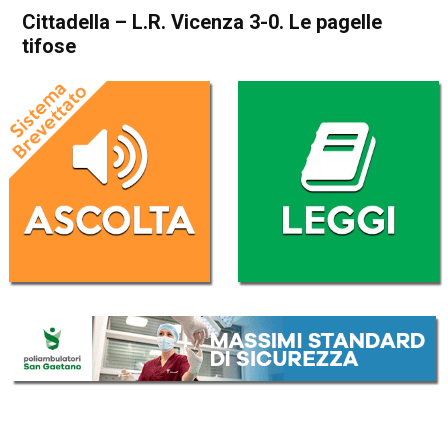
Cittadella – L.R. Vicenza 3-0. Le pagelle
tifose
Home
Sport locale
Blog
In Evidenza
Sport locale
Cittadella – L.R. Vicenza 3-0.
Le pagelle tifose
Da
Francesco Cicchelero
16 Dicembre 2020
(aggiornato il
16 Dicembre 2020 18:52
)
ASCOLTA L'AUDIO
Lettore
00:00
00:00