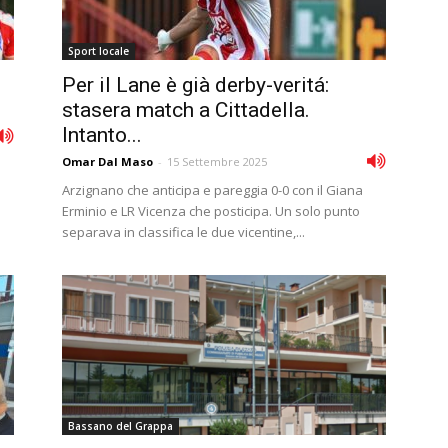
Sport locale
Per il Lane è già derby-veritá:
stasera match a Cittadella.
Intanto...
Omar Dal Maso
-
15 Settembre 2025
Arzignano che anticipa e pareggia 0-0 con il Giana
Erminio e LR Vicenza che posticipa. Un solo punto
separava in classifica le due vicentine,...
Bassano del Grappa