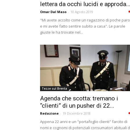
lettera da occhi lucidi e approda..
Omar Dal Maso
-
10 Agosto 2019
"Mi avete accolto come un ragazzino di poche paro
e mi avete fatto sentire subito a casa". Le parole
giuste le ha trovate nel...
Tezze sul Brenta
Agenda che scotta: tremano i
“clienti” di un pusher di 22...
Redazione
-
19 Dicembre 2018
Appena 22 anni e un "portafoglio clienti" farcito di
nomi e cognomi di potenziali consumatori abituali d