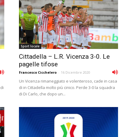
Sport locale
Cittadella – L.R. Vicenza 3-0. Le
pagelle tifose
Francesco Cicchelero
-
16 Dicembre 2020
e
Un Vicenza rimaneggiato e volenteroso, cade in casa
 di
di in Cittadella molto più cinico. Perde 3-0 la squadra
di Di Carlo, che dopo un...