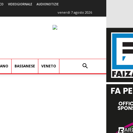
CO
VIDEOGIORNALE
AUDIONOTIZIE
venerdì 7 agosto 2026
IANO
BASSANESE
VENETO