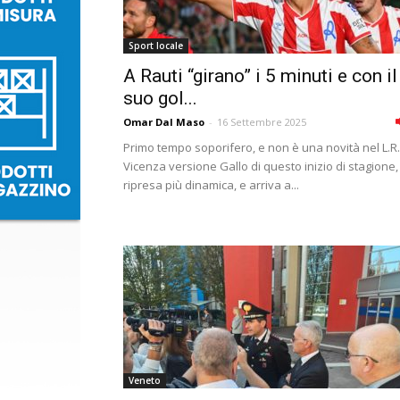
Sport locale
A Rauti “girano” i 5 minuti e con il
suo gol...
Omar Dal Maso
-
16 Settembre 2025
Primo tempo soporifero, e non è una novità nel L.R.
Vicenza versione Gallo di questo inizio di stagione,
ripresa più dinamica, e arriva a...
Veneto