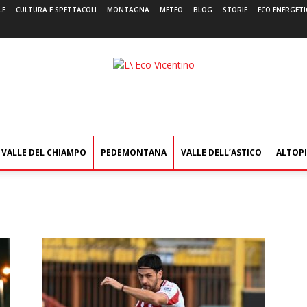
LE
CULTURA E SPETTACOLI
MONTAGNA
METEO
BLOG
STORIE
ECO ENERGETI
L'Eco
Vicentino
VALLE DEL CHIAMPO
PEDEMONTANA
VALLE DELL’ASTICO
ALTOP