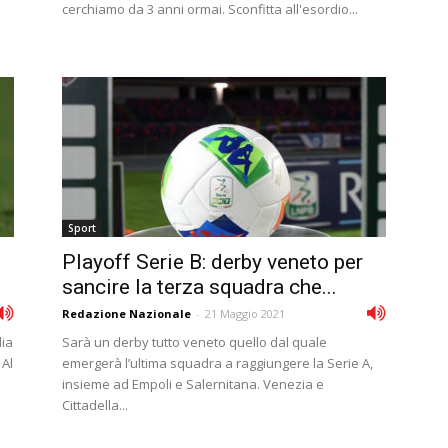
cerchiamo da 3 anni ormai. Sconfitta all'esordio...
Sport
Playoff Serie B: derby veneto per
sancire la terza squadra che...
Redazione Nazionale
-
21 Maggio 2021
lia
Sarà un derby tutto veneto quello dal quale
 Al
emergerà l’ultima squadra a raggiungere la Serie A,
insieme ad Empoli e Salernitana. Venezia e
Cittadella...