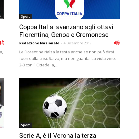
Sport
Coppa Italia: avanzano agli ottavi
Fiorentina, Genoa e Cremonese
Redazione Nazionale
-
4 Dicembre 2019
a,
La Fiorentina rialza la testa anche se non può dirsi
fuori dalla crisi. Salva, ma non guarita. La viola vince
2-0 con il Cittadella,...
Sport
Serie A, è il Verona la terza