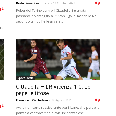
Redazione Nazionale
-
19 Ottobre 2022
Poker del Torino contro il Cittadella: i granata
passano in vantaggio al 21’ con il gol di Radonjic. Nel
secondo tempo Pellegri va a...
...
Sport locale
Cittadella – LR Vicenza 1-0. Le
pagelle tifose
Francesco Cicchelero
-
22 Agosto 2021
Avvio non certo rassicurante per il Lane, che perde la
partita a centrocampo e con un’identità che
n