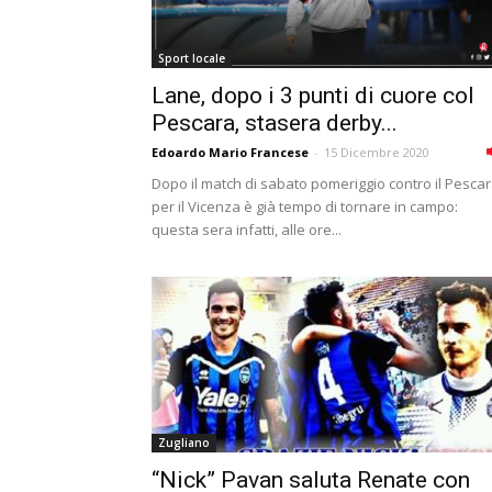
Sport locale
Lane, dopo i 3 punti di cuore col
Pescara, stasera derby...
Edoardo Mario Francese
-
15 Dicembre 2020
Dopo il match di sabato pomeriggio contro il Pescar
per il Vicenza è già tempo di tornare in campo:
questa sera infatti, alle ore...
Zugliano
“Nick” Pavan saluta Renate con