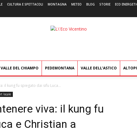
LE
CULTURA E SPETTACOLI
MONTAGNA
METEO
BLOG
STORIE
ECO ENERGETI
L'Eco
Vicentino
VALLE DEL CHIAMPO
PEDEMONTANA
VALLE DELL’ASTICO
ALTOP
il kung fu spiegato dai sifu Luca...
rt locale
nere viva: il kung fu
uca e Christian a