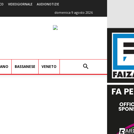
CO
VIDEOGIORNALE
AUDIONOTIZIE
domenica 9 agosto 2026
IANO
BASSANESE
VENETO