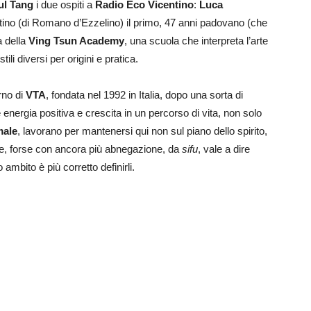
ul Tang
i due ospiti a
Radio Eco Vicentino
:
Luca
ntino (di Romano d’Ezzelino) il primo, 47 anni padovano (che
a della
Ving Tsun Academy
, una scuola che interpreta l’arte
li diversi per origini e pratica.
rno di
VTA
, fondata nel 1992 in Italia, dopo una sorta di
energia positiva e crescita in un percorso di vita, non solo
male
, lavorano per mantenersi qui non sul piano dello spirito,
fu e, forse con ancora più abnegazione, da
sifu
, vale a dire
mbito è più corretto definirli.