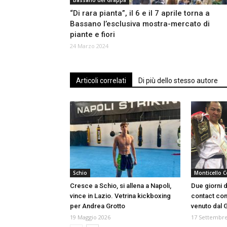
Bassano del Grappa
“Di rara pianta”, il 6 e il 7 aprile torna a
Bassano l’esclusiva mostra-mercato di
piante e fiori
24 Marzo 2024
Articoli correlati
Di più dello stesso autore
Schio
Monticello C
Cresce a Schio, si allena a Napoli,
Due giorni d
vince in Lazio. Vetrina kickboxing
contact con
per Andrea Grotto
venuto dal 
19 Maggio 2026
17 Settembre