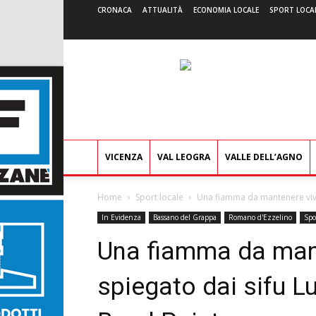
CRONACA
ATTUALITÀ
ECONOMIA LOCALE
SPORT LOCA
VICENZA
VAL LEOGRA
VALLE DELL’AGNO
Home
Sport locale
Una fiamma da mantenere viva: 
In Evidenza
Bassano del Grappa
Romano d'Ezzelino
Spo
Una fiamma da mante
spiegato dai sifu L