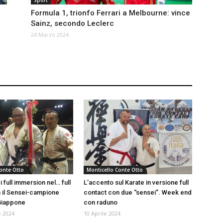
Sport
Formula 1, trionfo Ferrari a Melbourne: vince
Sainz, secondo Leclerc
24 Marzo 2024
onte Otto
Monticello Conte Otto
i full immersion nel… full
L’accento sul Karate in versione full
 il Sensei-campione
contact con due “sensei”. Week end
Giappone
con raduno
 2024
10 Aprile 2024