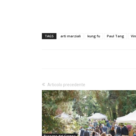
TAGS
arti marziali
kung fu
Paul Tang
Vi
Articolo precedente