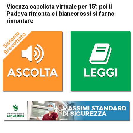
Vicenza capolista virtuale per 15′: poi il
Padova rimonta e i biancorossi si fanno
rimontare
Home
Sport locale
In Evidenza
Sport locale
Vicenza
Vicenza capolista virtuale per
15′: poi il Padova rimonta e i
biancorossi si fanno
rimontare
Da
Omar Dal Maso
18 Marzo 2025
(aggiornato il
18 Marzo 2025 19:37
)