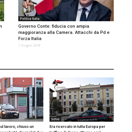
Politica Italia
n
Governo Conte: fiducia con ampia
maggioranza alla Camera. Attacchi da Pd e
Forza Italia
7 Giugno 2018
Schio
ul lavoro, chiuso un
Era ricercato in tutta Europa per