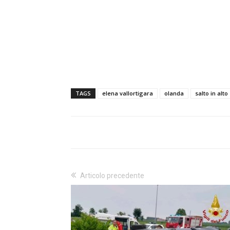
TAGS
elena vallortigara
olanda
salto in alto
Articolo precedente