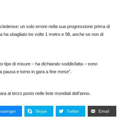
scledense: un solo errore nella sua progressione prima di
ra ha sbagliato tre volte 1 metro e 98, anche se non di
to tipo di misure – ha dichiarato soddisfatta – sono
na pausa e torno in gara a fine mese”.
gara al terzo posto nelle liste mondiali dell’anno.
ssenger
Skype
Twitter
Email