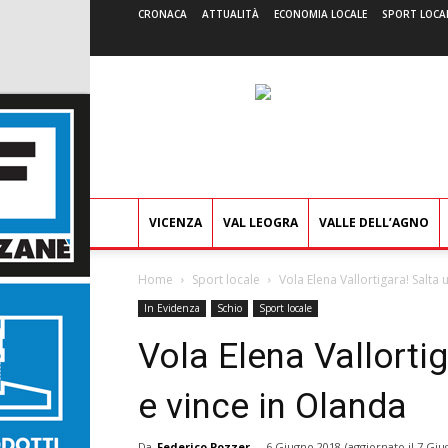
CRONACA
ATTUALITÀ
ECONOMIA LOCALE
SPORT LOCA
VICENZA
VAL LEOGRA
VALLE DELL’AGNO
Home
Sport locale
Vola Elena Vallortigara! Salta
In Evidenza
Schio
Sport locale
Vola Elena Vallorti
e vince in Olanda
Da
Federico Pozzer
-
6 Giugno 2018
(aggiornato il
7 Giu