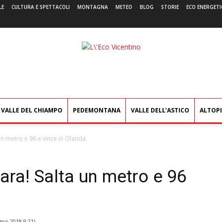
LE
CULTURA E SPETTACOLI
MONTAGNA
METEO
BLOG
STORIE
ECO ENERGETI
L'Eco
Vicentino
VALLE DEL CHIAMPO
PEDEMONTANA
VALLE DELL’ASTICO
ALTOP
 un metro e 96 e vince in Olanda
gara! Salta un metro e 96
gno 2018 9:21
)