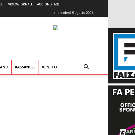
CO
VIDEOGIORNALE
AUDIONOTIZIE
mercoledì 5 agosto 2026
IANO
BASSANESE
VENETO