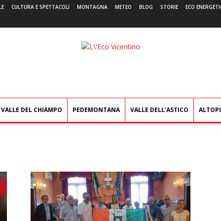
LE
CULTURA E SPETTACOLI
MONTAGNA
METEO
BLOG
STORIE
ECO ENERGETI
L'Eco
Vicentino
VALLE DEL CHIAMPO
PEDEMONTANA
VALLE DELL’ASTICO
ALTOP