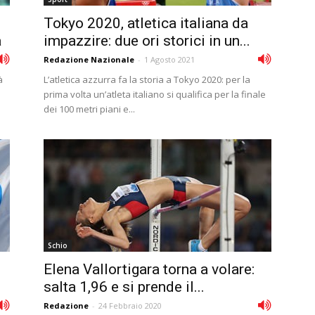
Tokyo 2020, atletica italiana da
a
impazzire: due ori storici in un...
Redazione Nazionale
-
1 Agosto 2021
à
L’atletica azzurra fa la storia a Tokyo 2020: per la
prima volta un’atleta italiano si qualifica per la finale
dei 100 metri piani e...
Schio
Elena Vallortigara torna a volare:
salta 1,96 e si prende il...
Redazione
-
24 Febbraio 2020