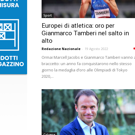
Sport
Europei di atletica: oro per
Gianmarco Tamberi nel salto in
alto
Redazione Nazionale
-
19 Agosto 2022
Ormai Marcell Jacobs e Gianmarco Tamberi vanno 
braccetto: un anno fa conquistarono nello stesso
giorno la medaglia d’oro alle Olimpiadi di Tokyo
2020,...
Calvene