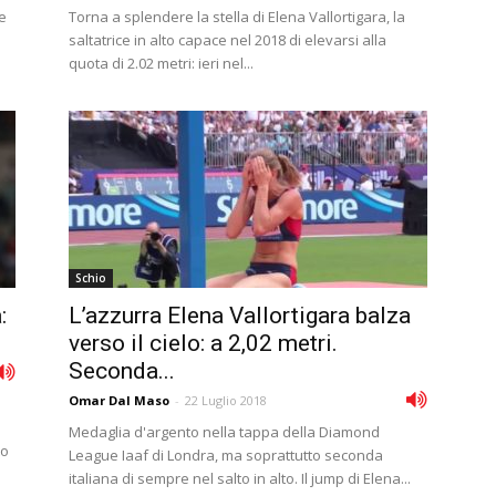
e
Torna a splendere la stella di Elena Vallortigara, la
saltatrice in alto capace nel 2018 di elevarsi alla
quota di 2.02 metri: ieri nel...
Schio
:
L’azzurra Elena Vallortigara balza
verso il cielo: a 2,02 metri.
Seconda...
Omar Dal Maso
-
22 Luglio 2018
Medaglia d'argento nella tappa della Diamond
to
League Iaaf di Londra, ma soprattutto seconda
italiana di sempre nel salto in alto. Il jump di Elena...