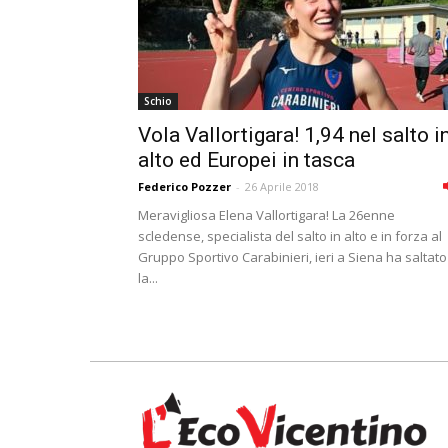
Schio
Vola Vallortigara! 1,94 nel salto i
alto ed Europei in tasca
Federico Pozzer
-
26 Aprile 2018
Meravigliosa Elena Vallortigara! La 26enne
scledense, specialista del salto in alto e in forza al
Gruppo Sportivo Carabinieri, ieri a Siena ha saltato
la...