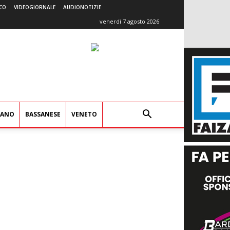
CO
VIDEOGIORNALE
AUDIONOTIZIE
venerdì 7 agosto 2026
IANO
BASSANESE
VENETO