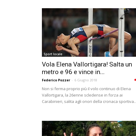
Sport locale
Vola Elena Vallortigara! Salta un
metro e 96 e vince in...
Federico Pozzer
-
6 Giugno 2018
Non si ferma proprio più il volo continuo di Elena
Vallortigara, la 26enne scledense in forza ai
Carabinieri, salita agli onori della cronaca sportiva..