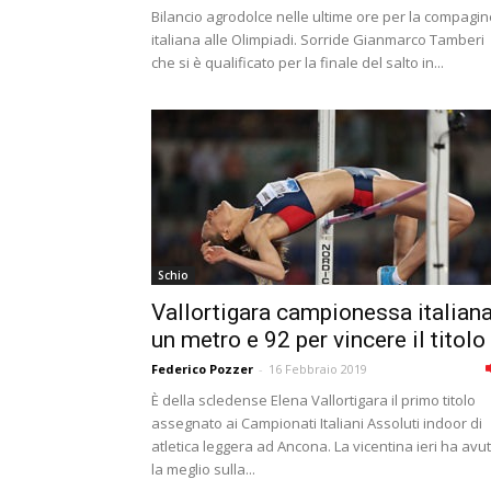
Bilancio agrodolce nelle ultime ore per la compagin
italiana alle Olimpiadi. Sorride Gianmarco Tamberi
che si è qualificato per la finale del salto in...
Schio
Vallortigara campionessa italiana
un metro e 92 per vincere il titolo
Federico Pozzer
-
16 Febbraio 2019
È della scledense Elena Vallortigara il primo titolo
assegnato ai Campionati Italiani Assoluti indoor di
atletica leggera ad Ancona. La vicentina ieri ha avu
la meglio sulla...