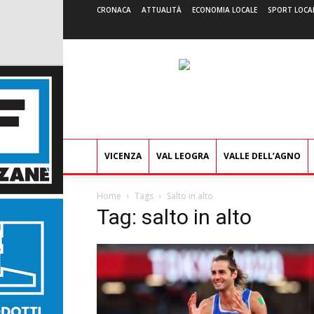
CRONACA
ATTUALITÀ
ECONOMIA LOCALE
SPORT LOCA
VICENZA
VAL LEOGRA
VALLE DELL’AGNO
Home
Tags
Salto in alto
Tag: salto in alto