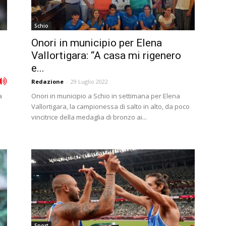
Schio
Onori in municipio per Elena
Vallortigara: “A casa mi rigenero
e...
Redazione
-
29 Luglio 2022
a
Onori in municipio a Schio in settimana per Elena
Vallortigara, la campionessa di salto in alto, da poco
vincitrice della medaglia di bronzo ai...
Sport