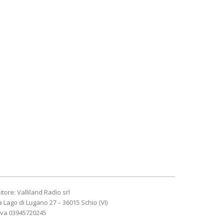
itore: Valliland Radio srl
a Lago di Lugano 27 – 36015 Schio (VI)
Iva 03945720245