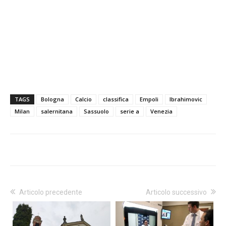
TAGS
Bologna
Calcio
classifica
Empoli
Ibrahimovic
Milan
salernitana
Sassuolo
serie a
Venezia
Articolo precedente
Articolo successivo