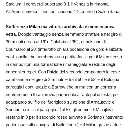
Stadium, i neroverdi superano 3-1 il Venezia in rimonta.
All’Arechi, invece, i toscani vincono 4-2 contro la Salernitana.
Sofferenza Milan ma vittoria archiviata è momentanea
vetta.
Doppio vantaggio senza nemmeno strafare e nel giro di
30 minuti (Leao al 16′ e Calabria al 35′), espulsione di
Soumaoro al 20′ (interrotto chiara occasione da gol): è iniziata
così quella che sembrava una partita facile per il Milan sceso
in campo con una formazione rimaneggiata e reduce dagli
impegni europei. Con l’inizio del secondo tempo però le cose
cambiano e nel giro di 2 minuti – tra il 50′ e il 52′ – il Bologna
pareggia i conti grazie a Barrow che prima con un corner a
rientrare beffa Ibrahimovic portandolo all’autogol di testa, poi
scappando sul filo del fuorigioco su azione di Arnautovic e
Soriano ha infila il pareggio. Dal 57′ gli uomini di Mihajlovic
restano in 9 per il secondo rosso arrivato a Soriano (intervento
pericoloso sulla caviglia di Ballo-Touré) e il Milan grazie a due