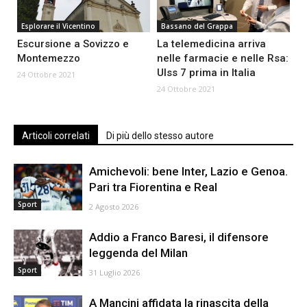
Esplorare il Vicentino
Bassano del Grappa
Escursione a Sovizzo e
La telemedicina arriva
Montemezzo
nelle farmacie e nelle Rsa:
Ulss 7 prima in Italia
24 Ottobre 2021
24 Ottobre 2021
Articoli correlati
Di più dello stesso autore
Amichevoli: bene Inter, Lazio e Genoa.
Pari tra Fiorentina e Real
Sport
2 Agosto 2026
Addio a Franco Baresi, il difensore
leggenda del Milan
Sport
31 Luglio 2026
A Mancini affidata la rinascita della