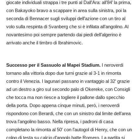
giocate individuali strappa i tre punti al Dall’Ara: all’84’ la prima,
con Bakayoko bravo a scappare in area sulla sinistra, poi la
seconda di Bennacer sugli sviluppi dell’azione con un tiro al
volo sulla respinta di Svanberg che si è infilata all’angolino. Al
novantesimo poi sempre partendo dai piedi dell’algerino è
arrivato anche il timbro di Ibrahimovic.
Successo per il Sassuolo al Mapei Stadium.
I neroverdi
tornano alla vittoria dopo due turni grazie al 3-1 in rimonta
contro il Venezia. I lagunari passano in vantaggio al 32′ grazie
ad un destro a giro sul secondo palo di Okereke, con Consigli
che tocca ma non riesce a togliere il pallone dallo specchio
della porta. Dopo appena cinque minuti, però, i neroverdi
rispondono con Berardi, che con un sinistro dal limite dell’area
trova l’angolino basso. Nella ripresa, i padroni di casa
completano la rimonta al 50′ con l’autogol di Henry, che con un
colpo di testa su calcio d’angolo batte Romero. La partita si