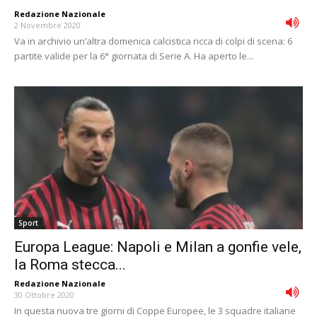
Redazione Nazionale
-
2 Novembre 2020
Va in archivio un’altra domenica calcistica ricca di colpi di scena: 6
partite valide per la 6° giornata di Serie A. Ha aperto le...
Sport
Europa League: Napoli e Milan a gonfie vele,
la Roma stecca...
Redazione Nazionale
-
30 Ottobre 2020
In questa nuova tre giorni di Coppe Europee, le 3 squadre italiane