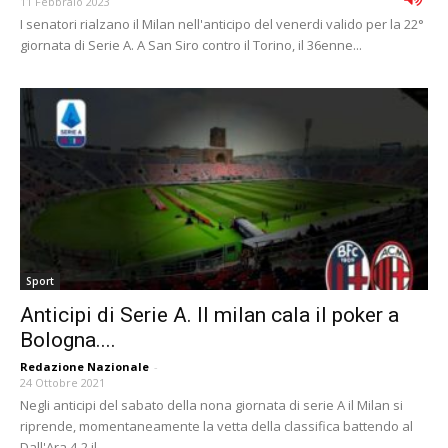
11 Febbraio 2023
I senatori rialzano il Milan nell'anticipo del venerdi valido per la 22°
giornata di Serie A. A San Siro contro il Torino, il 36enne...
Sport
Anticipi di Serie A. Il milan cala il poker a
Bologna....
Redazione Nazionale
-
24 Ottobre 2021
Negli anticipi del sabato della nona giornata di serie A il Milan si
riprende, momentaneamente la vetta della classifica battendo al
Dall'Ara 4-2 il...