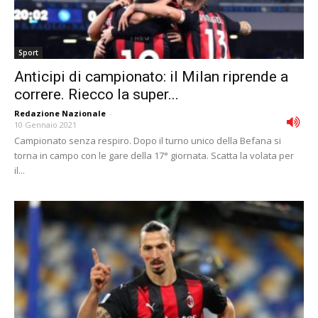
Sport
Anticipi di campionato: il Milan riprende a
correre. Riecco la super...
Redazione Nazionale
-
10 Gennaio 2021
Campionato senza respiro. Dopo il turno unico della Befana si
torna in campo con le gare della 17° giornata. Scatta la volata per
il...