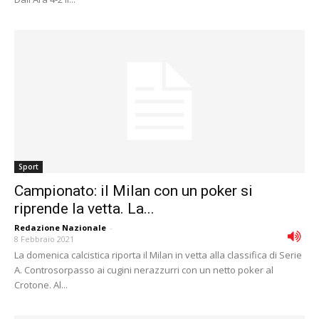
Sport
Campionato: il Milan con un poker si
riprende la vetta. La...
Redazione Nazionale
-
8 Febbraio 2021
La domenica calcistica riporta il Milan in vetta alla classifica di Serie
A. Controsorpasso ai cugini nerazzurri con un netto poker al
Crotone. Al...