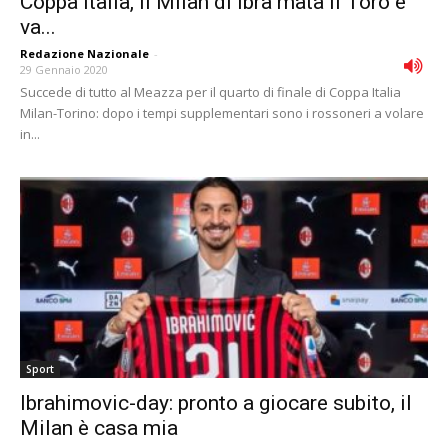
Coppa Italia, il Milan di Ibra mata il Toro e
va...
Redazione Nazionale
-
29 Gennaio 2020
Succede di tutto al Meazza per il quarto di finale di Coppa Italia
Milan-Torino: dopo i tempi supplementari sono i rossoneri a volare
in...
Sport
Ibrahimovic-day: pronto a giocare subito, il
Milan è casa mia