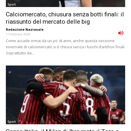
Sport
Calciomercato, chiusura senza botti finali: il
riassunto del mercato delle big
Redazione Nazionale
-
1 Febbraio 2020
Come accade ormai da un po’ di anni, anche questa sessione
invernale di calciomercato si è chiusa senza i fuochi d’artificio finali.
Soprattutto da...
Sport