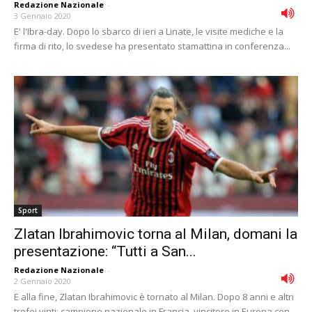
Redazione Nazionale
-
3 Gennaio 2020
E' l'Ibra-day. Dopo lo sbarco di ieri a Linate, le visite mediche e la
firma di rito, lo svedese ha presentato stamattina in conferenza...
Sport
Zlatan Ibrahimovic torna al Milan, domani la
presentazione: “Tutti a San...
Redazione Nazionale
-
2 Gennaio 2020
E alla fine, Zlatan Ibrahimovic è tornato al Milan. Dopo 8 anni e altri
trofei vinti: campione nazionale in Francia, vincitore in Europa con...