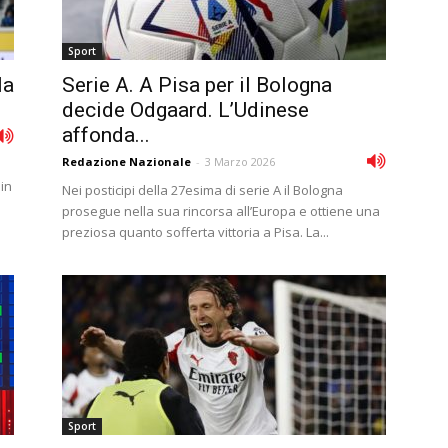
Sport
la
Serie A. A Pisa per il Bologna
decide Odgaard. L’Udinese
affonda...
Redazione Nazionale
-
3 Marzo 2026
 in
Nei posticipi della 27esima di serie A il Bologna
prosegue nella sua rincorsa all’Europa e ottiene una
preziosa quanto sofferta vittoria a Pisa. La...
Sport