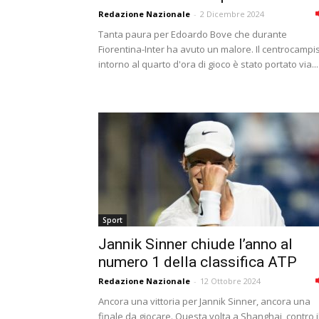
Redazione Nazionale
-
2 Dicembre 2024
Tanta paura per Edoardo Bove che durante
Fiorentina-Inter ha avuto un malore. Il centrocampi
intorno al quarto d'ora di gioco è stato portato via...
Sport
Jannik Sinner chiude l’anno al
numero 1 della classifica ATP
Redazione Nazionale
-
12 Ottobre 2024
Ancora una vittoria per Jannik Sinner, ancora una
finale da giocare. Questa volta a Shanghai, contro i