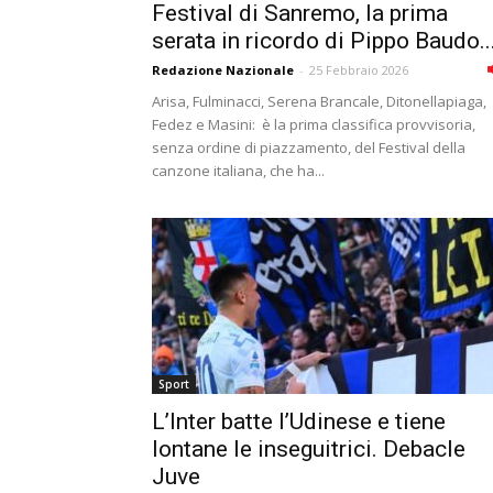
Festival di Sanremo, la prima
serata in ricordo di Pippo Baudo...
Redazione Nazionale
-
25 Febbraio 2026
Arisa, Fulminacci, Serena Brancale, Ditonellapiaga,
Fedez e Masini: è la prima classifica provvisoria,
senza ordine di piazzamento, del Festival della
canzone italiana, che ha...
Sport
L’Inter batte l’Udinese e tiene
lontane le inseguitrici. Debacle
Juve