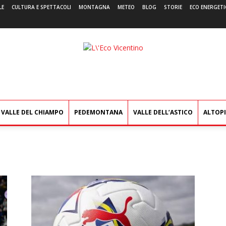
LE
CULTURA E SPETTACOLI
MONTAGNA
METEO
BLOG
STORIE
ECO ENERGETI
L'Eco
Vicentino
VALLE DEL CHIAMPO
PEDEMONTANA
VALLE DELL’ASTICO
ALTOP