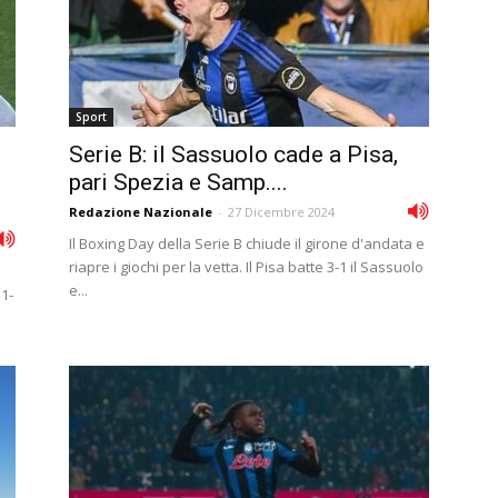
Sport
Serie B: il Sassuolo cade a Pisa,
pari Spezia e Samp....
Redazione Nazionale
-
27 Dicembre 2024
Il Boxing Day della Serie B chiude il girone d'andata e
riapre i giochi per la vetta. Il Pisa batte 3-1 il Sassuolo
e...
 1-