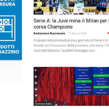
Sport
Serie A: la Juve mina il Milan per 
corsa Champions
Redazione Nazionale
-
12 Aprile 2026
Il sabato della trentaduesima giornata di Serie A si
chiude con il successo della Juventus, che vince 1-0
casa dell'Atalanta. Spalletti festeggia così...
Cronaca Italia