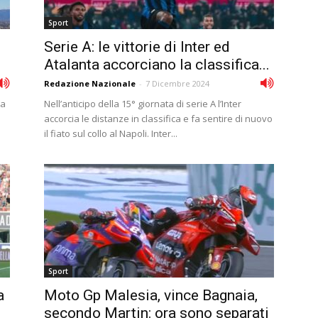
Sport
Serie A: le vittorie di Inter ed
Atalanta accorciano la classifica...
Redazione Nazionale
-
7 Dicembre 2024
la
Nell’anticipo della 15° giornata di serie A l’Inter
accorcia le distanze in classifica e fa sentire di nuovo
il fiato sul collo al Napoli. Inter...
Sport
a
Moto Gp Malesia, vince Bagnaia,
secondo Martin: ora sono separati