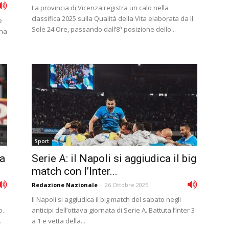
La provincia di Vicenza registra un calo nella
classifica 2025 sulla Qualità della Vita elaborata da Il
e
Sole 24 Ore, passando dall’8ª posizione dello...
 ha
Sport
ia
Serie A: il Napoli si aggiudica il big
match con l’Inter...
Redazione Nazionale
-
26 Ottobre 2025
Il Napoli si aggiudica il big match del sabato negli
o.
anticipi dell’ottava giornata di Serie A. Battuta l’Inter 3
.
a 1 e vetta della...