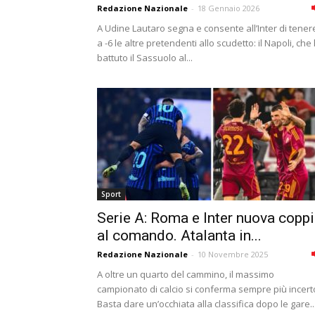
Redazione Nazionale
-
18 Gennaio 2026
A Udine Lautaro segna e consente all’Inter di tener
a -6 le altre pretendenti allo scudetto: il Napoli, che
battuto il Sassuolo al...
Sport
Serie A: Roma e Inter nuova copp
al comando. Atalanta in...
Redazione Nazionale
-
10 Novembre 2025
A oltre un quarto del cammino, il massimo
campionato di calcio si conferma sempre più incert
Basta dare un’occhiata alla classifica dopo le gare..