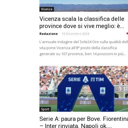
Vicenza
Vicenza scala la classifica delle
province dove si vive meglio: è...
Redazione
-
16 Dicembre 2024
L'annuale indagine del Sole24 Ore sulla qualità del
vita pone Vicenza all'8° posto della classifica
generale su 107 province, ben 14 posizioni in più...
Sport
Serie A: paura per Bove. Fiorentin
– Inter rinviata. Napoli ok....