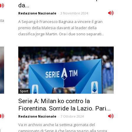
da...
Redazione Nazionale
-
3 Novembre 2024
sta
A Sepang è Francesco Bagnaia a vincere il gran
premio della Malesia davanti al leader della
classifica Jorge Martin. Ora i due sono separati...
Sport
Serie A: Milan ko contro la
Fiorentina. Sorride la Lazio. Pari...
Redazione Nazionale
-
7 Ottobre 2024
Va in archivio anche la settima giornata del
l
campionato di Serie A che lascia spazio alla sosta