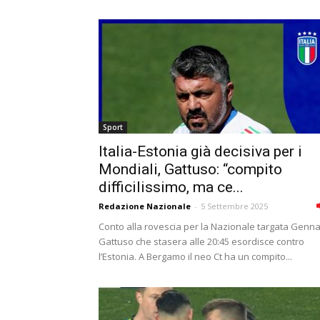
Sport
Italia-Estonia già decisiva per i
Mondiali, Gattuso: “compito
difficilissimo, ma ce...
Redazione Nazionale
-
5 Settembre 2025
Conto alla rovescia per la Nazionale targata Genn
Gattuso che stasera alle 20:45 esordisce contro
l’Estonia. A Bergamo il neo Ct ha un compito...