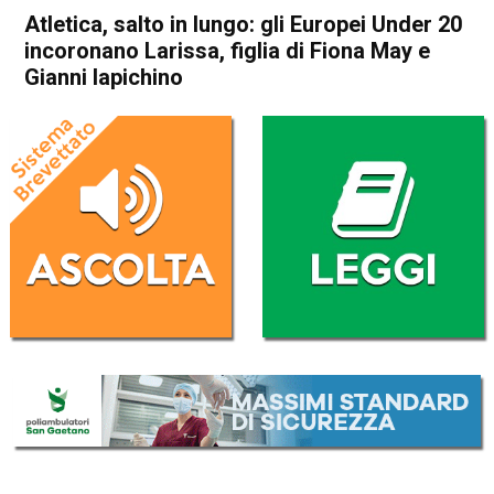
Atletica, salto in lungo: gli Europei Under 20
incoronano Larissa, figlia di Fiona May e
Gianni Iapichino
Home
Sport
Sport
Atletica, salto in lungo: gli
Europei Under 20 incoronano
Larissa, figlia di Fiona May e
Gianni Iapichino
Da
Redazione Nazionale
21 Luglio 2019
(aggiornato il
22 Luglio 2019 0:12
)