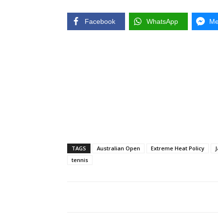
Facebook
WhatsApp
Me
TAGS
Australian Open
Extreme Heat Policy
J
tennis