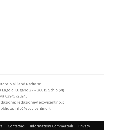
itore: Valliland Radio srl
a Lago di Lugano 27 – 36015 Schio (VI)
Iva 03945720245
edazione:
redazione@ecovicentino.it
bblicità:
info@ecovicentino.it
rs
Contattaci
Informazioni Commerciali
Privacy