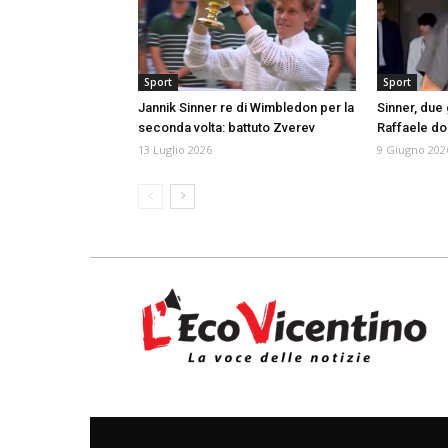
Sport
Sport
Jannik Sinner re di Wimbledon per la
Sinner, due g
seconda volta: battuto Zverev
Raffaele do
13 Luglio 2026
9 Giugno 202