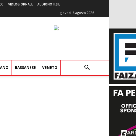
CO
VIDEOGIORNALE
AUDIONOTIZIE
giovedì 6 agosto 2026
IANO
BASSANESE
VENETO