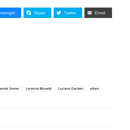
ssenger
Skype
Twitter
Email
annik Sinner
Lorenzo Musetti
Luciano Darderi
ottavi