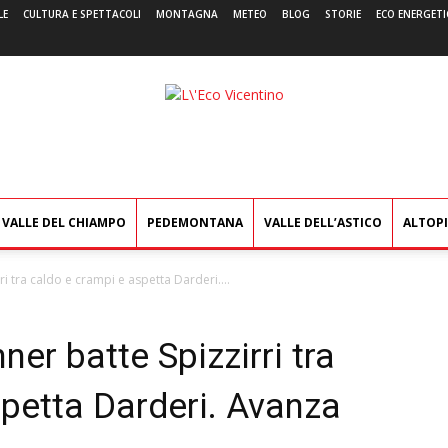
LE
CULTURA E SPETTACOLI
MONTAGNA
METEO
BLOG
STORIE
ECO ENERGETI
L'Eco
Vicentino
VALLE DEL CHIAMPO
PEDEMONTANA
VALLE DELL’ASTICO
ALTOP
ri tra caldo e crampi e aspetta Darderi....
ner batte Spizzirri tra
petta Darderi. Avanza