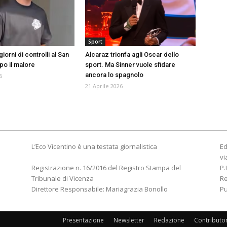
Sport
iorni di controlli al San
Alcaraz trionfa agli Oscar dello
po il malore
sport. Ma Sinner vuole sfidare
ancora lo spagnolo
6
21 Aprile 2026
L’Eco Vicentino è una testata giornalistica
Ed
vi
Registrazione n. 16/2016 del Registro Stampa del
P.
Tribunale di Vicenza
R
Direttore Responsabile: Mariagrazia Bonollo
Pu
Presentazione
Newsletter
Redazione
Contributo