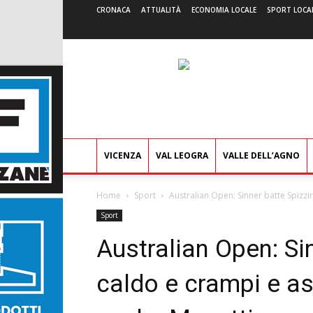
CRONACA
ATTUALITÀ
ECONOMIA LOCALE
SPORT LOCA
VICENZA
VAL LEOGRA
VALLE DELL’AGNO
Home
Sport
Australian Open: Sinner batte Spizzir
Sport
Australian Open: Sin
caldo e crampi e as