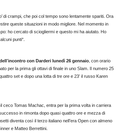
o’ di crampi, che poi col tempo sono lentamente spariti. Ora
estire queste situazioni in modo migliore. Nel momento in
empo: ho cercato di sciogliermi e questo mi ha aiutato. Ho
lcuni punti“.
 dell’incontro con Darderi lunedì 26 gennaio
, con orario
ato per la prima gli ottavi di finale in uno Slam. Il numero 25
uattro set e dopo una lotta di tre ore e 23′ il russo Karen
il ceco Tomas Machac, entra per la prima volta in carriera
il successo in rimonta dopo quasi quattro ore e mezza di
 Musetti diventa così il terzo italiano nell’era Open con almeno
Sinner e Matteo Berrettini.