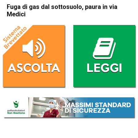
Fuga di gas dal sottosuolo, paura in via
Medici
Home
Vicenza
Cronaca
In Evidenza
Vicenza
Fuga di gas dal sottosuolo,
paura in via Medici
Da
Redazione
24 Gennaio 2026
(aggiornato il
24 Gennaio 2026 17:28
)
ASCOLTA L'AUDIO
Lettore
00:00
00:00