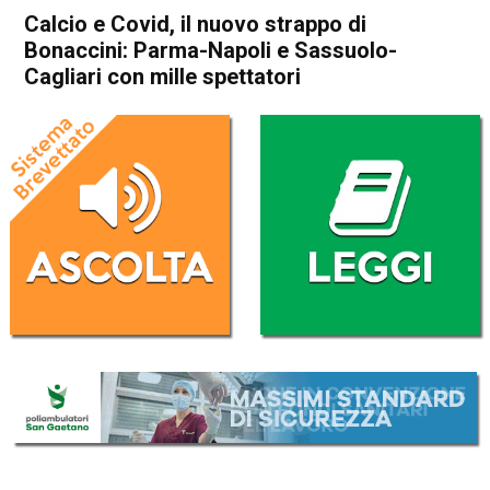
Calcio e Covid, il nuovo strappo di
Bonaccini: Parma-Napoli e Sassuolo-
Cagliari con mille spettatori
Home
Sport
Sport
Calcio e Covid, il nuovo
strappo di Bonaccini: Parma-
Napoli e Sassuolo-Cagliari
con mille spettatori
Da
Redazione Nazionale
19 Settembre 2020
(aggiornato il
19 Settembre 2020 12:51
)