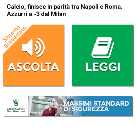
Calcio, finisce in parità tra Napoli e Roma.
Azzurri a -3 dal Milan
Home
Sport
Sport
Calcio, finisce in parità tra
Napoli e Roma. Azzurri a -3
dal Milan
Da
Redazione Nazionale
16 Febbraio 2026
(aggiornato il
16 Febbraio 2026 12:09
)
ASCOLTA L'AUDIO