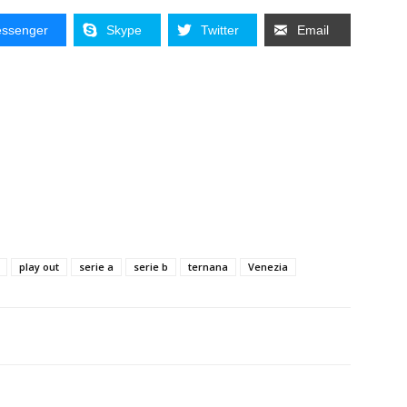
ssenger
Skype
Twitter
Email
play out
serie a
serie b
ternana
Venezia