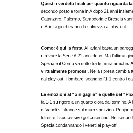
Questi i verdetti finali per quanto riguarda 
secondo posto e torna in A dopo 21 anni insi
Catanzaro, Palermo, Sampdoria e Brescia vanno 
e Bari si giocheranno la salvezza al play-out.
Como: è qui la festa.
Ai lariani basta un paregg
ritrovare la Serie A 21 anni dopo. Ma l’ultima gi
Spezia e il Como va sotto tra le mura amiche.
A
virtualmente promossi.
Nella ripresa cambia tu
dal play-out, i lombardi segnano l’1-1 contro i c
Le emozioni al “Sinigaglia” e quelle del “Pi
fa 1-1 su rigore a un quarto d’ora dal termine. 
di Vanoli s’infrange sul muro spezzino. Pohjanp
Idzes e il successivo gol cosentino. Nel secondo
Spezia condannando i veneti ai play-off.