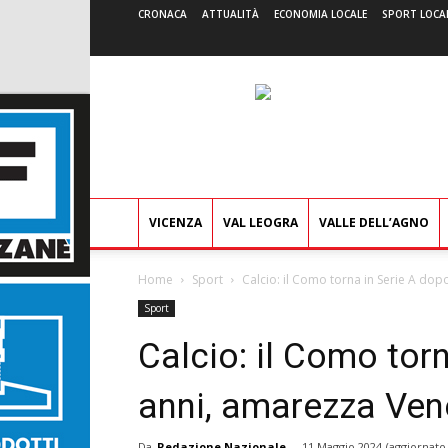
CRONACA
ATTUALITÀ
ECONOMIA LOCALE
SPORT LOCA
VICENZA
VAL LEOGRA
VALLE DELL’AGNO
Home
Sport
Calcio: il Como torna in Serie A dop
Sport
Calcio: il Como tor
anni, amarezza Vene
Da
Redazione Nazionale
-
11 Maggio 2024
(aggiornato 