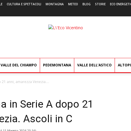
LE
CULTURA E SPETTACOLI
MONTAGNA
METEO
BLOG
STORIE
ECO ENERGETI
L'Eco
Vicentino
VALLE DEL CHIAMPO
PEDEMONTANA
VALLE DELL’ASTICO
ALTOP
o 21 anni, amarezza Venezia....
na in Serie A dopo 21
zia. Ascoli in C
il
11 Maggio 2024 23:16
)