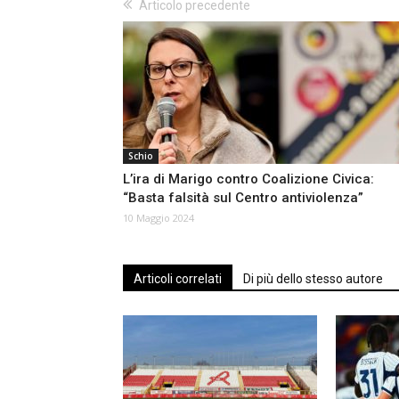
Articolo precedente
Schio
L’ira di Marigo contro Coalizione Civica:
“Basta falsità sul Centro antiviolenza”
10 Maggio 2024
Articoli correlati
Di più dello stesso autore