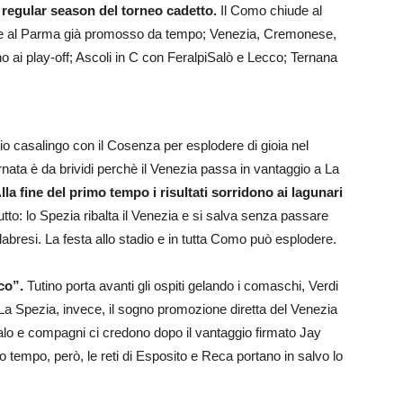
la regular season del torneo cadetto.
Il Como chiude al
eme al Parma già promosso da tempo; Venezia, Cremonese,
ai play-off; Ascoli in C con FeralpiSalò e Lecco; Ternana
io casalingo con il Cosenza per esplodere di gioia nel
ornata è da brividi perchè il Venezia passa in vantaggio a La
lla fine del primo tempo i risultati sorridono ai lagunari
tto: lo Spezia ribalta il Venezia e si salva senza passare
alabresi. La festa allo stadio e in tutta Como può esplodere.
cco”.
Tutino porta avanti gli ospiti gelando i comaschi, Verdi
A La Spezia, invece, il sogno promozione diretta del Venezia
alo e compagni ci credono dopo il vantaggio firmato Jay
 tempo, però, le reti di Esposito e Reca portano in salvo lo