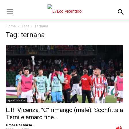
Home
Tags
Ternana
Tag: ternana
Sport locale
L.R. Vicenza, “C” rimango (male). Sconfitta a
Terni e amaro fine...
Omar Dal Maso
-