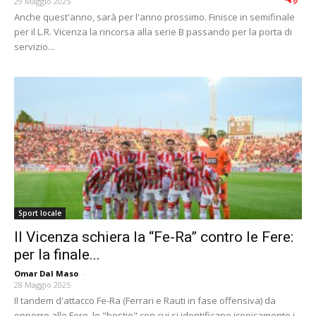
29 Maggio 2025
Anche quest'anno, sarà per l'anno prossimo. Finisce in semifinale
per il L.R. Vicenza la rincorsa alla serie B passando per la porta di
servizio...
Sport locale
Il Vicenza schiera la “Fe-Ra” contro le Fere:
per la finale...
Omar Dal Maso
-
28 Maggio 2025
Il tandem d'attacco Fe-Ra (Ferrari e Rauti in fase offensiva) da
opporre alle Fere, le "bestie" con cui si identificano iconicamente i