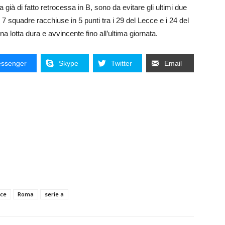
ià di fatto retrocessa in B, sono da evitare gli ultimi due
 7 squadre racchiuse in 5 punti tra i 29 del Lecce e i 24 del
lotta dura e avvincente fino all’ultima giornata.
ssenger
Skype
Twitter
Email
cce
Roma
serie a