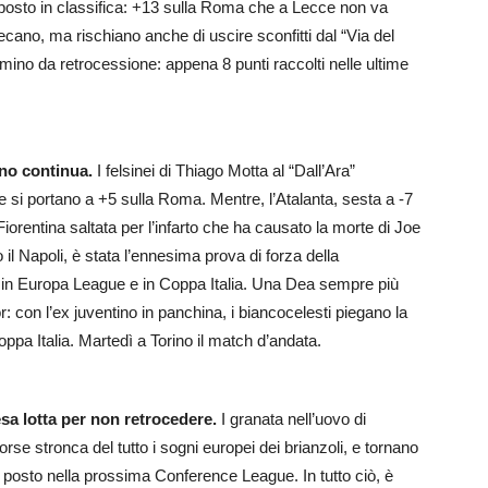
o posto in classifica: +13 sulla Roma che a Lecce non va
recano, ma rischiano anche di uscire sconfitti dal “Via del
ino da retrocessione: appena 8 punti raccolti nelle ultime
gno continua.
I felsinei di Thiago Motta al “Dall’Ara”
 e si portano a +5 sulla Roma. Mentre, l’Atalanta, sesta a -7
iorentina saltata per l’infarto che ha causato la morte di Joe
l Napoli, è stata l’ennesima prova di forza della
 in Europa League e in Coppa Italia. Una Dea sempre più
: con l’ex juventino in panchina, i biancocelesti piegano la
ppa Italia. Martedì a Torino il match d’andata.
esa lotta per non retrocedere.
I granata nell’uovo di
rse stronca del tutto i sogni europei dei brianzoli, e tornano
n posto nella prossima Conference League. In tutto ciò, è