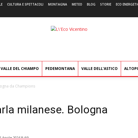
LE
CULTURA E SPETTACOLI
MONTAGNA
METEO
BLOG
STORIE
ECO ENERGETI
L'Eco
Vicentino
VALLE DEL CHIAMPO
PEDEMONTANA
VALLE DELL’ASTICO
ALTOP
Bologna da Champions
parla milanese. Bologna
2 Aprile 2024 8:44
)