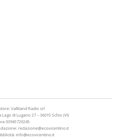
itore: Valliland Radio srl
a Lago di Lugano 27 – 36015 Schio (VI)
Iva 03945720245
edazione:
redazione@ecovicentino.it
bblicità:
info@ecovicentino.it