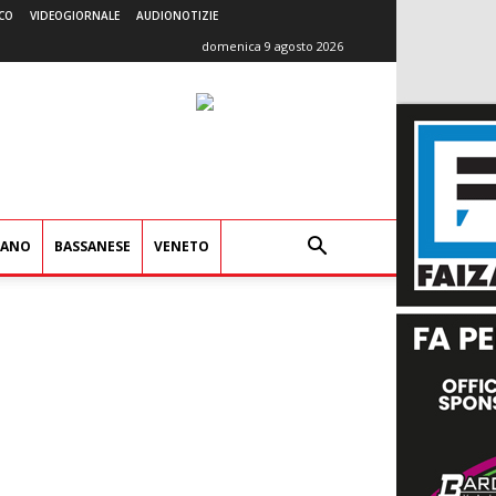
CO
VIDEOGIORNALE
AUDIONOTIZIE
domenica 9 agosto 2026
IANO
BASSANESE
VENETO