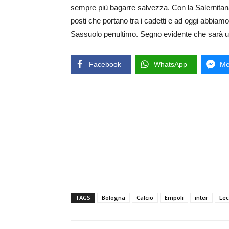
sempre più bagarre salvezza. Con la Salernitana g
posti che portano tra i cadetti e ad oggi abbiamo
Sassuolo penultimo. Segno evidente che sarà una 
Facebook
WhatsApp
Me
TAGS
Bologna
Calcio
Empoli
inter
Le