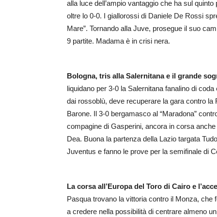
alla luce dell’ampio vantaggio che ha sul quint
oltre lo 0-0. I giallorossi di Daniele De Rossi sp
Mare”. Tornando alla Juve, prosegue il suo camm
9 partite. Madama è in crisi nera.
Bologna, tris alla Salernitana e il grande so
liquidano per 3-0 la Salernitana fanalino di coda
dai rossoblù, deve recuperare la gara contro la F
Barone. Il 3-0 bergamasco al “Maradona” contro i
compagine di Gasperini, ancora in corsa anche
Dea. Buona la partenza della Lazio targata Tudor
Juventus e fanno le prove per la semifinale di Co
La corsa all’Europa del Toro di Cairo e l’acc
Pasqua trovano la vittoria contro il Monza, che fo
a credere nella possibilità di centrare almeno u