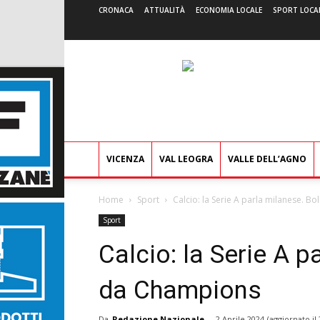
CRONACA
ATTUALITÀ
ECONOMIA LOCALE
SPORT LOCA
VICENZA
VAL LEOGRA
VALLE DELL’AGNO
Home
Sport
Calcio: la Serie A parla milanese. 
Sport
Calcio: la Serie A 
da Champions
Da
Redazione Nazionale
-
2 Aprile 2024
(aggiornato il