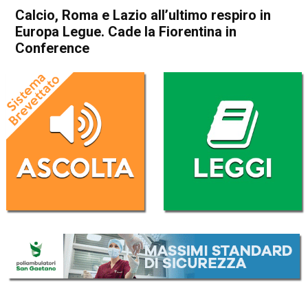
Calcio, Roma e Lazio all’ultimo respiro in
Europa Legue. Cade la Fiorentina in
Conference
Home
Sport
Sport
Calcio, Roma e Lazio
all’ultimo respiro in Europa
Legue. Cade la Fiorentina in
Conference
Da
Redazione Nazionale
7 Marzo 2025
(aggiornato il
7 Marzo 2025 9:52
)