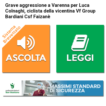
Grave aggressione a Varenna per Luca
Colnaghi, ciclista della vicentina Vf Group
Bardiani Csf Faizanè
Home
Thiene
Zanè
Cronaca
In Evidenza
Sport locale
Thiene
Zanè
Grave aggressione a Varenna
per Luca Colnaghi, ciclista
della vicentina Vf Group
Bardiani Csf Faizanè
Da
Redazione
7 Marzo 2025
(aggiornato il
7 Marzo 2025 7:37
)