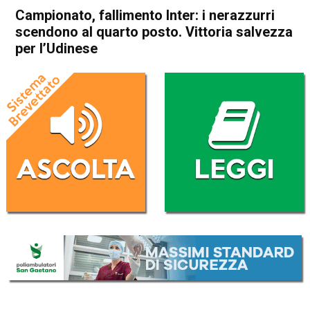
Campionato, fallimento Inter: i nerazzurri
scendono al quarto posto. Vittoria salvezza
per l’Udinese
Home
Sport
Sport
Campionato, fallimento Inter:
i nerazzurri scendono al
quarto posto. Vittoria
salvezza per l’Udinese
Da
Redazione Nazionale
10 Luglio 2020
(aggiornato il
10 Luglio 2020 10:08
)