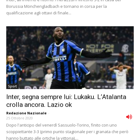
Borussia Mönchengladbach e tornano in corsa per la
qualificazione agli ottavi di finale...
Sport
Inter, segna sempre lui: Lukaku. L’Atalanta
crolla ancora. Lazio ok
Redazione Nazionale
-
25 Ottobre 2020
Dopo l'anticipo del venerdì Sassuolo-Torino, finito con uno
scoppiettante 3-3 (primo punto stagionale per i granata che però
hanno buttato alle ortiche la vittoria),...