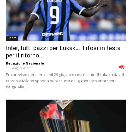
Sport
Inter, tutti pazzi per Lukaku. Tifosi in festa
per il ritorno...
Redazione Nazionale
-
30 Giugno 2022
Era previsto per mercoledì 29 giugno e così è stato. Il Lukaku day. Il
ritorno a Milano sponda nerazzurra del gigantesco attaccante
belga. Alle...