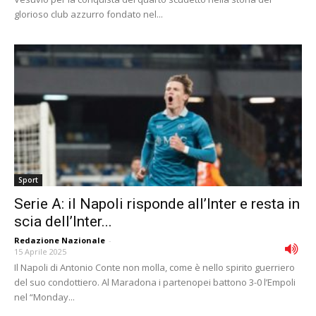
glorioso club azzurro fondato nel...
Sport
Serie A: il Napoli risponde all’Inter e resta in
scia dell’Inter...
Redazione Nazionale
-
15 Aprile 2025
Il Napoli di Antonio Conte non molla, come è nello spirito guerriero
del suo condottiero. Al Maradona i partenopei battono 3-0 l’Empoli
nel “Monday...