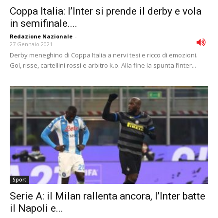
Coppa Italia: l’Inter si prende il derby e vola
in semifinale....
Redazione Nazionale
-
27 Gennaio 2021
Derby meneghino di Coppa Italia a nervi tesi e ricco di emozioni.
Gol, risse, cartellini rossi e arbitro k.o. Alla fine la spunta l’Inter...
Sport
Serie A: il Milan rallenta ancora, l’Inter batte
il Napoli e...