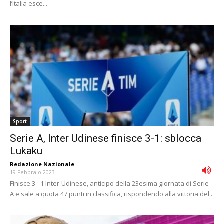
l’Italia esce...
Sport
Serie A, Inter Udinese finisce 3-1: sblocca
Lukaku
Redazione Nazionale
-
19 Febbraio 2023
Finisce 3 - 1 Inter-Udinese, anticipo della 23esima giornata di Serie
A e sale a quota 47 punti in classifica, rispondendo alla vittoria del...