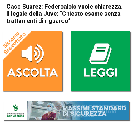
Caso Suarez: Federcalcio vuole chiarezza.
Il legale della Juve: “Chiesto esame senza
trattamenti di riguardo”
Home
Sport
Sport
Caso Suarez: Federcalcio
vuole chiarezza. Il legale della
Juve: “Chiesto esame senza
trattamenti di riguardo”
Da
Redazione Nazionale
23 Settembre 2020
(aggiornato il
23 Settembre 2020 19:20
)