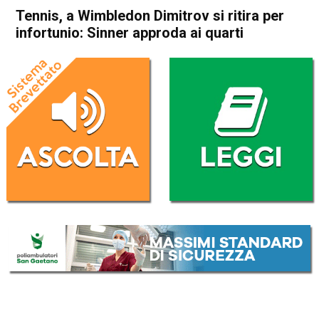
Tennis, a Wimbledon Dimitrov si ritira per
infortunio: Sinner approda ai quarti
Home
Sport
Sport
Tennis, a Wimbledon
Dimitrov si ritira per
infortunio: Sinner approda ai
quarti
Da
Redazione Nazionale
8 Luglio 2025
(aggiornato il
8 Luglio 2025 19:37
)