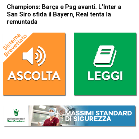
Champions: Barça e Psg avanti. L’Inter a
San Siro sfida il Bayern, Real tenta la
remuntada
Home
Sport
Sport
Champions: Barça e Psg
avanti. L’Inter a San Siro
sfida il Bayern, Real tenta la
remuntada
Da
Redazione Nazionale
16 Aprile 2025
(aggiornato il
16 Aprile 2025 11:55
)